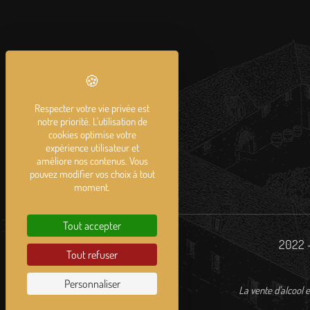
Respecter votre vie privée est
notre priorité. L'utilisation de
cookies optimise votre
expérience utilisateur et
améliore nos contenus. Vous
pouvez modifier vos choix à tout
moment.
Tout accepter
2022 -
Tout refuser
Personnaliser
La vente d'alcool e