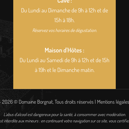
Cave :
Du Lundi au Dimanche de 9h à 12h et de
15h à 18h.
Réservez vos horaires de dégustation.
Maison d'Hôtes :
Du Lundi au Samedi de 9h à 12h et de 15h
à 19h et le Dimanche matin.
 2026 © Domaine Borgnat, Tous droits réservés |
Mentions légale
L'abus d'alcool est dangereux pour la santé, à consommer avec modération.
st interdite aux mineurs : en continuant votre navigation sur ce site, vous certifie