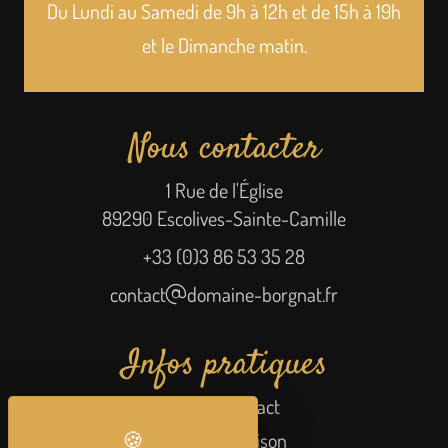
Du Lundi au Samedi de 9h à 12h et de 15h à 19h
et le Dimanche matin.
Nous contacter
1 Rue de l'Église
89290 Escolives-Sainte-Camille
+33 (0)3 86 53 35 28
contact
domaine-borgnat.fr
Infos pratiques
Accès/Contact
Frais de livraison